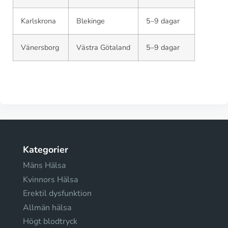
Karlskrona
Blekinge
5–9 dagar
Vänersborg
Västra Götaland
5–9 dagar
Kategorier
Mäns Hälsa
Kvinnors Hälsa
Erektil dysfunktion
Allmän hälsa
Högt blodtryck