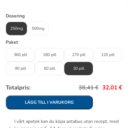
Dosering
250mg
500mg
Paket
360 pill
180 pill
270 pill
120 pill
90 pill
60 pill
30 pill
Totalpris:
38,41
€
32,01
€
LÄGG TILL I VARUKORG
I vårt apotek kan du köpa antabus utan recept, med