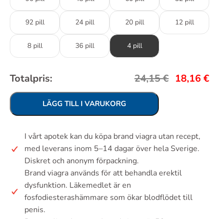
92 pill
24 pill
20 pill
12 pill
8 pill
36 pill
4 pill
Totalpris:
24,15
€
18,16
€
LÄGG TILL I VARUKORG
I vårt apotek kan du köpa brand viagra utan recept,
med leverans inom 5–14 dagar över hela Sverige.
Diskret och anonym förpackning.
Brand viagra används för att behandla erektil
dysfunktion. Läkemedlet är en
fosfodiesterashämmare som ökar blodflödet till
penis.