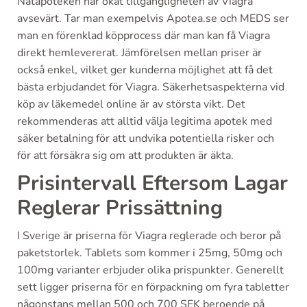
Nätapoteken har ökat tillgängligheten av Viagra
avsevärt. Tar man exempelvis Apotea.se och MEDS ser
man en förenklad köpprocess där man kan få Viagra
direkt hemlevererat. Jämförelsen mellan priser är
också enkel, vilket ger kunderna möjlighet att få det
bästa erbjudandet för Viagra. Säkerhetsaspekterna vid
köp av läkemedel online är av största vikt. Det
rekommenderas att alltid välja legitima apotek med
säker betalning för att undvika potentiella risker och
för att försäkra sig om att produkten är äkta.
Prisintervall Eftersom Lagar
Reglerar Prissättning
I Sverige är priserna för Viagra reglerade och beror på
paketstorlek. Tablets som kommer i 25mg, 50mg och
100mg varianter erbjuder olika prispunkter. Generellt
sett ligger priserna för en förpackning om fyra tabletter
någonstans mellan 500 och 700 SEK beroende på