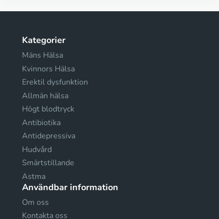
Kategorier
Mäns Hälsa
Kvinnors Hälsa
Erektil dysfunktion
Allmän hälsa
Högt blodtryck
Antibiotika
Antidepressiva
Hudvård
Smärtstillande
Astma
Användbar information
Om oss
Kontakta oss