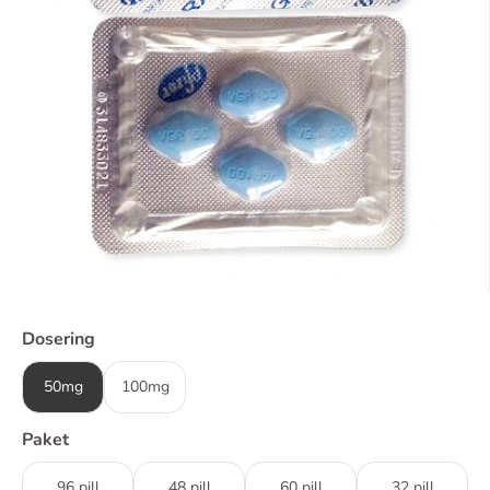
Dosering
50mg
100mg
Paket
96 pill
48 pill
60 pill
32 pill