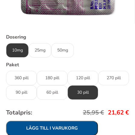
Dosering
10mg
25mg
50mg
Paket
360 pill
180 pill
120 pill
270 pill
90 pill
60 pill
30 pill
Totalpris:
25,95
€
21,62
€
LÄGG TILL I VARUKORG