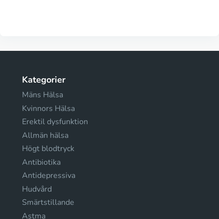
Kategorier
Mäns Hälsa
Kvinnors Hälsa
Erektil dysfunktion
Allmän hälsa
Högt blodtryck
Antibiotika
Antidepressiva
Hudvård
Smärtstillande
Astma