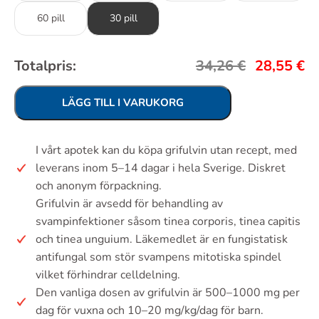
60 pill
30 pill
Totalpris:
34,26
€
28,55
€
LÄGG TILL I VARUKORG
I vårt apotek kan du köpa grifulvin utan recept, med
leverans inom 5–14 dagar i hela Sverige. Diskret
och anonym förpackning.
Grifulvin är avsedd för behandling av
svampinfektioner såsom tinea corporis, tinea capitis
och tinea unguium. Läkemedlet är en fungistatisk
antifungal som stör svampens mitotiska spindel
vilket förhindrar celldelning.
Den vanliga dosen av grifulvin är 500–1000 mg per
dag för vuxna och 10–20 mg/kg/dag för barn.