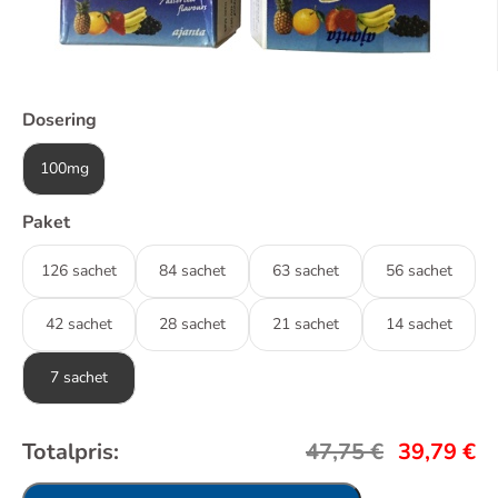
Dosering
100mg
Paket
126 sachet
84 sachet
63 sachet
56 sachet
42 sachet
28 sachet
21 sachet
14 sachet
7 sachet
Totalpris:
47,75
€
39,79
€