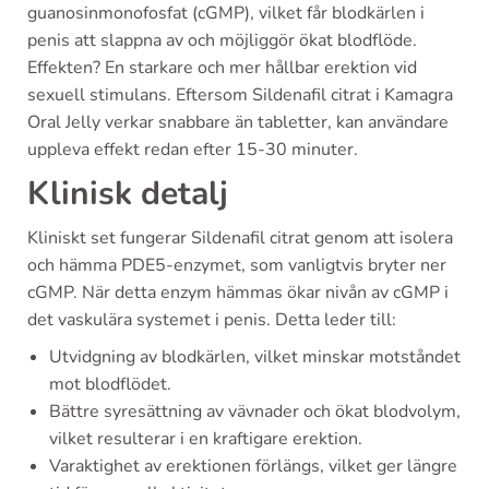
guanosinmonofosfat (cGMP), vilket får blodkärlen i
penis att slappna av och möjliggör ökat blodflöde.
Effekten? En starkare och mer hållbar erektion vid
sexuell stimulans. Eftersom Sildenafil citrat i Kamagra
Oral Jelly verkar snabbare än tabletter, kan användare
uppleva effekt redan efter 15-30 minuter.
Klinisk detalj
Kliniskt set fungerar Sildenafil citrat genom att isolera
och hämma PDE5-enzymet, som vanligtvis bryter ner
cGMP. När detta enzym hämmas ökar nivån av cGMP i
det vaskulära systemet i penis. Detta leder till:
Utvidgning av blodkärlen, vilket minskar motståndet
mot blodflödet.
Bättre syresättning av vävnader och ökat blodvolym,
vilket resulterar i en kraftigare erektion.
Varaktighet av erektionen förlängs, vilket ger längre