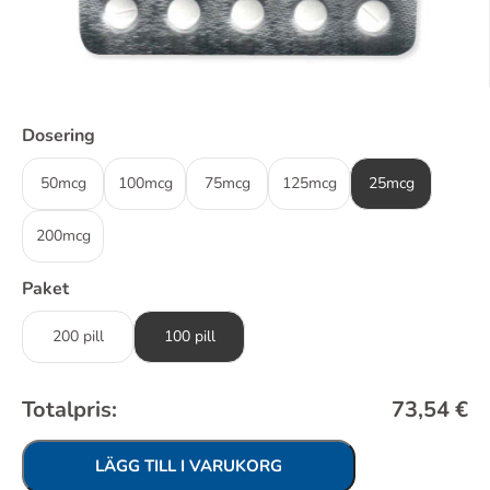
Dosering
50mcg
100mcg
75mcg
125mcg
25mcg
200mcg
Paket
200 pill
100 pill
Totalpris:
73,54
€
LÄGG TILL I VARUKORG