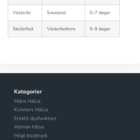
Västerås
Svealand
5–7 dagar
Skellefteå
Västerbottens
5–9 dagar
Kategorier
Mäns Hälsa
Kvinnors Hälsa
Erektil dysfunktion
Allmän hälsa
Högt blodtryck