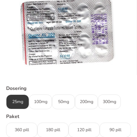
Dosering
25mg
100mg
50mg
200mg
300mg
Paket
360 pill
180 pill
120 pill
90 pill