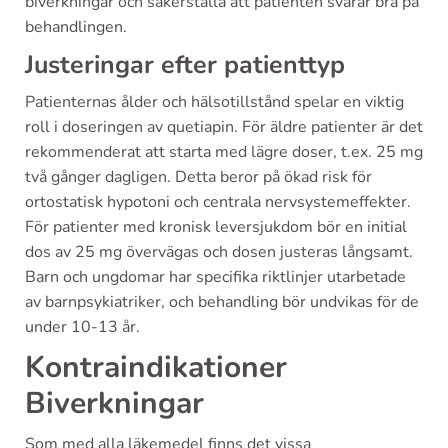
biverkningar och säkerställa att patienten svarar bra på
behandlingen.
Justeringar efter patienttyp
Patienternas ålder och hälsotillstånd spelar en viktig
roll i doseringen av quetiapin. För äldre patienter är det
rekommenderat att starta med lägre doser, t.ex. 25 mg
två gånger dagligen. Detta beror på ökad risk för
ortostatisk hypotoni och centrala nervsystemeffekter.
För patienter med kronisk leversjukdom bör en initial
dos av 25 mg övervägas och dosen justeras långsamt.
Barn och ungdomar har specifika riktlinjer utarbetade
av barnpsykiatriker, och behandling bör undvikas för de
under 10-13 år.
Kontraindikationer
Biverkningar
Som med alla läkemedel finns det vissa