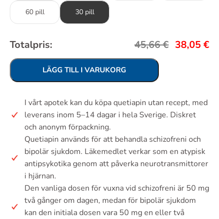
60 pill
30 pill
Totalpris:
45,66
€
38,05
€
LÄGG TILL I VARUKORG
I vårt apotek kan du köpa quetiapin utan recept, med
leverans inom 5–14 dagar i hela Sverige. Diskret
och anonym förpackning.
Quetiapin används för att behandla schizofreni och
bipolär sjukdom. Läkemedlet verkar som en atypisk
antipsykotika genom att påverka neurotransmittorer
i hjärnan.
Den vanliga dosen för vuxna vid schizofreni är 50 mg
två gånger om dagen, medan för bipolär sjukdom
kan den initiala dosen vara 50 mg en eller två