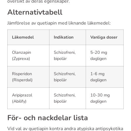
översikt av deras egenskaper.
Alternativtabell
Jämförelse av quetiapin med liknande läkemedel:
Läkemedel
Indikation
Vanliga doser
Olanzapin
Schizofreni,
5-20 mg
(Zyprexa)
bipolär
dagligen
Risperidon
Schizofreni,
1-6 mg
(Risperdal)
bipolär
dagligen
Aripiprazol
Schizofreni,
10-30 mg
(Abilify)
bipolär
dagligen
För- och nackdelar lista
Vid val av quetiapin kontra andra atypiska antipsykotika