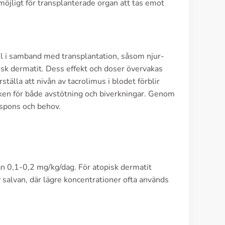
möjligt för transplanterade organ att tas emot
l i samband med transplantation, såsom njur-
isk dermatit. Dess effekt och doser övervakas
lla att nivån av tacrolimus i blodet förblir
isken för både avstötning och biverkningar. Genom
espons och behov.
an 0,1-0,2 mg/kg/dag. För atopisk dermatit
 salvan, där lägre koncentrationer ofta används