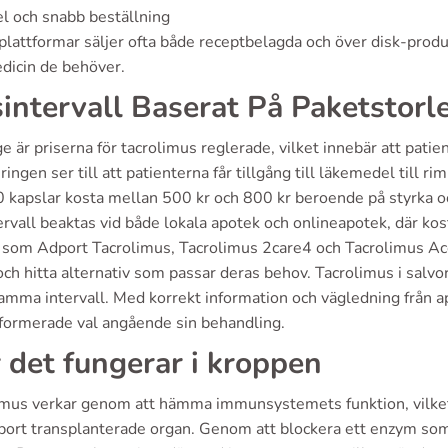
l och snabb beställning
lattformar säljer ofta både receptbelagda och över disk-produkt
dicin de behöver.
sintervall Baserat På Paketstorl
ge är priserna för tacrolimus reglerade, vilket innebär att patient
ingen ser till att patienterna får tillgång till läkemedel till
 kapslar kosta mellan 500 kr och 800 kr beroende på styrka och
ervall beaktas vid både lokala apotek och onlineapotek, där ko
 som Adport Tacrolimus, Tacrolimus 2care4 och Tacrolimus Accor
och hitta alternativ som passar deras behov. Tacrolimus i salvor
amma intervall. Med korrekt information och vägledning från a
nformerade val angående sin behandling.
 det fungerar i kroppen
imus verkar genom att hämma immunsystemets funktion, vilket 
 bort transplanterade organ. Genom att blockera ett enzym som 