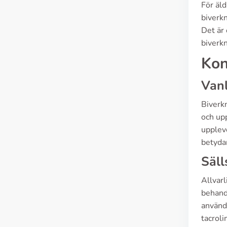
För äld
biverkn
Det är 
biverkn
Kon
Vanl
Biverk
och upp
uppleve
betyda
Säll
Allvarl
behandl
använd
tacroli