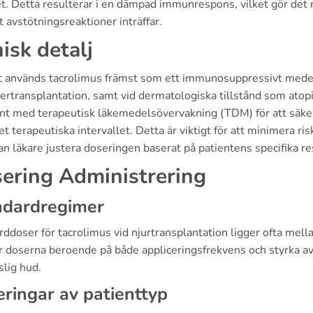
et. Detta resulterar i en dämpad immunrespons, vilket gör det 
t avstötningsreaktioner inträffar.
nisk detalj
kt används tacrolimus främst som ett immunosuppressivt mede
ertransplantation, samt vid dermatologiska tillstånd som atop
t med terapeutisk läkemedelsövervakning (TDM) för att säkerstä
t terapeutiska intervallet. Detta är viktigt för att minimera r
n läkare justera doseringen baserat på patientens specifika r
ering Administrering
ndardregimer
ddoser för tacrolimus vid njurtransplantation ligger ofta mell
r doserna beroende på både appliceringsfrekvens och styrka av
slig hud.
eringar av patienttyp