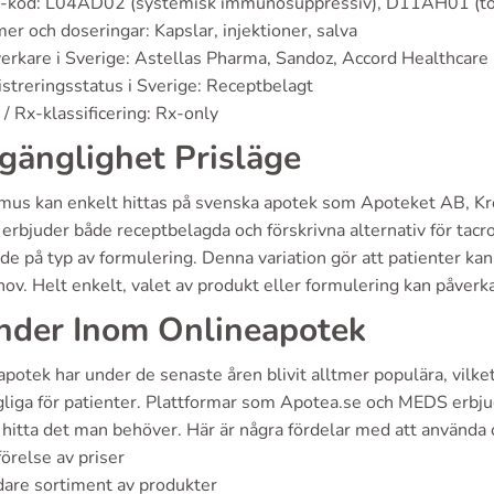
-kod: L04AD02 (systemisk immunosuppressiv), D11AH01 (to
er och doseringar: Kapslar, injektioner, salva
verkare i Sverige: Astellas Pharma, Sandoz, Accord Healthcare
streringsstatus i Sverige: Receptbelagt
/ Rx-klassificering: Rx-only
lgänglighet Prisläge
imus kan enkelt hittas på svenska apotek som Apoteket AB, 
erbjuder både receptbelagda och förskrivna alternativ för tacro
e på typ av formulering. Denna variation gör att patienter kan 
ov. Helt enkelt, valet av produkt eller formulering kan påverk
nder Inom Onlineapotek
potek har under de senaste åren blivit alltmer populära, vilke
gliga för patienter. Plattformar som Apotea.se och MEDS erbju
 hitta det man behöver. Här är några fördelar med att använda 
örelse av priser
are sortiment av produkter