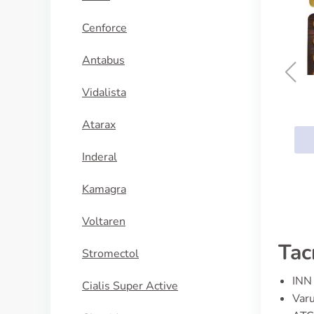
Cenforce
Antabus
Vidalista
Oxsoralen
Atarax
KÖP NU
Inderal
Kamagra
Voltaren
Tac
Stromectol
INN 
Cialis Super Active
Varu