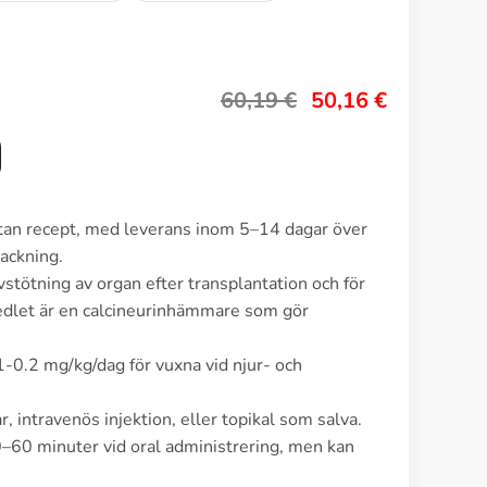
60,19
€
50,16
€
utan recept, med leverans inom 5–14 dagar över
ackning.
vstötning av organ efter transplantation och för
edlet är en calcineurinhämmare som gör
1-0.2 mg/kg/dag för vuxna vid njur- och
, intravenös injektion, eller topikal som salva.
0–60 minuter vid oral administrering, men kan