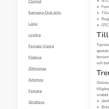
ATC
Clomid
Form
Kamagra Oral Jelly
Till
Regi
Lasix
OTC 
Til
Levitra
Tacrol
Female Viagra
apotek 
beroend
Fildena
och beh
Zithromax
Tre
Amimox
Onlinea
tillgän
Femara
snabbt
Jämf
Strattera
Bred