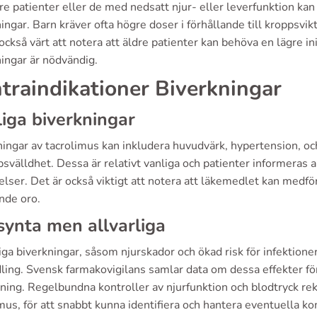
re patienter eller de med nedsatt njur- eller leverfunktion kan
ingar. Barn kräver ofta högre doser i förhållande till kroppsvi
också värt att notera att äldre patienter kan behöva en lägre in
ingar är nödvändig.
traindikationer Biverkningar
iga biverkningar
ningar av tacrolimus kan inkludera huvudvärk, hypertension, o
svälldhet. Dessa är relativt vanliga och patienter informeras a
lser. Det är också viktigt att notera att läkemedlet kan medföra
nde oro.
synta men allvarliga
iga biverkningar, såsom njurskador och ökad risk för infektioner,
ing. Svensk farmakovigilans samlar data om dessa effekter för
ning. Regelbundna kontroller av njurfunktion och blodtryck 
mus, för att snabbt kunna identifiera och hantera eventuella ko