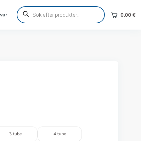
Produktsökning
svar
0,00
€
3 tube
4 tube