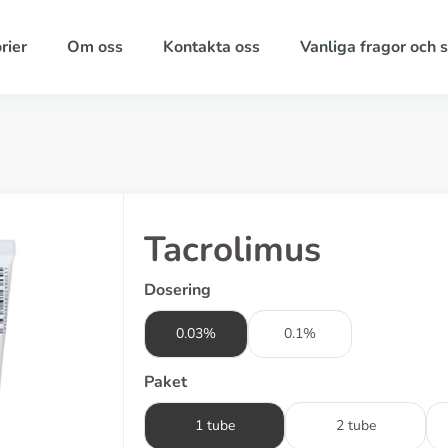
rier
Om oss
Kontakta oss
Vanliga fragor och 
Tacrolimus
Dosering
0.03%
0.1%
Paket
1 tube
2 tube