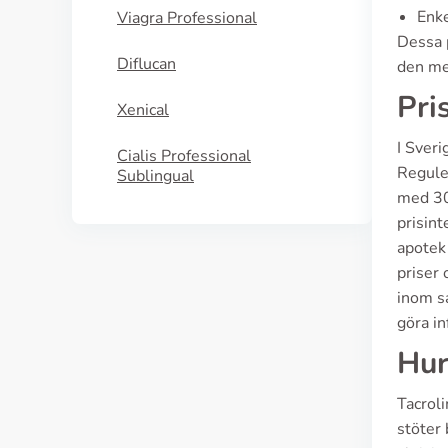
Enke
Viagra Professional
Dessa p
Diflucan
den me
Pri
Xenical
I Sveri
Cialis Professional
Reguler
Sublingual
med 30
prisint
apotek
priser 
inom s
göra i
Hur
Tacrol
stöter