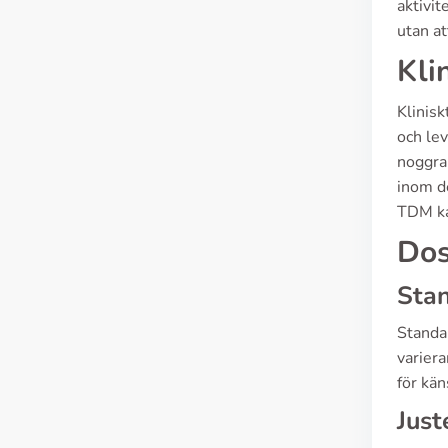
aktivit
utan at
Kli
Klinis
och lev
noggran
inom de
TDM ka
Dos
Sta
Standar
variera
för kän
Just