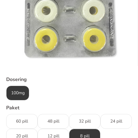
Dosering
100mg
Paket
60 pill
48 pill
32 pill
24 pill
20 pill
12 pill
8 pill