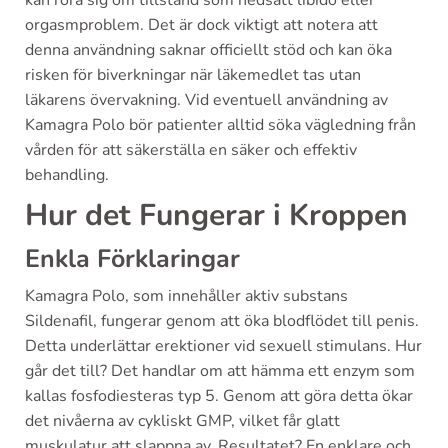
kan röra sig om tillstånd som nedsatt libido eller
orgasmproblem. Det är dock viktigt att notera att
denna användning saknar officiellt stöd och kan öka
risken för biverkningar när läkemedlet tas utan
läkarens övervakning. Vid eventuell användning av
Kamagra Polo bör patienter alltid söka vägledning från
vården för att säkerställa en säker och effektiv
behandling.
Hur det Fungerar i Kroppen
Enkla Förklaringar
Kamagra Polo, som innehåller aktiv substans
Sildenafil, fungerar genom att öka blodflödet till penis.
Detta underlättar erektioner vid sexuell stimulans. Hur
går det till? Det handlar om att hämma ett enzym som
kallas fosfodiesteras typ 5. Genom att göra detta ökar
det nivåerna av cykliskt GMP, vilket får glatt
muskulatur att slappna av. Resultatet? En enklare och