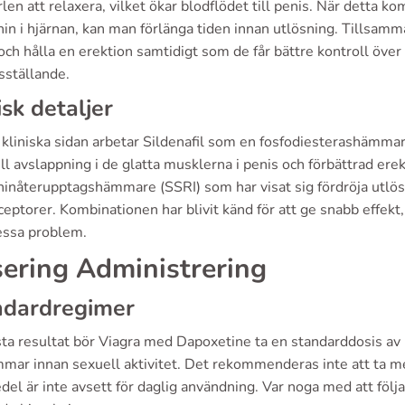
len att relaxera, vilket ökar blodflödet till penis. När detta
in i hjärnan, kan man förlänga tiden innan utlösning. Tillsamm
ch hålla en erektion samtidigt som de får bättre kontroll över
dsställande.
isk detaljer
 kliniska sidan arbetar Sildenafil som en fosfodiesterashämmar
ill avslappning i de glatta musklerna i penis och förbättrad erek
ninåterupptagshämmare (SSRI) som har visat sig fördröja utlös
ceptorer. Kombinationen har blivit känd för att ge snabb effekt,
ssa problem.
ering Administrering
ndardregimer
sta resultat bör Viagra med Dapoxetine ta en standarddosis av
mmar innan sexuell aktivitet. Det rekommenderas inte att ta m
el är inte avsett för daglig användning. Var noga med att följa 