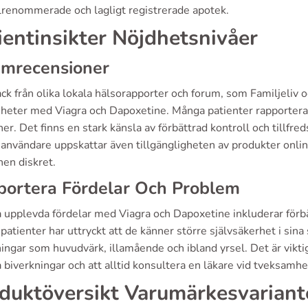
älrenommerade och lagligt registrerade apotek.
ientinsikter Nöjdhetsnivåer
umrecensioner
ck från olika lokala hälsorapporter och forum, som Familjeliv 
heter med Viagra och Dapoxetine. Många patienter rapporterar e
ner. Det finns en stark känsla av förbättrad kontroll och tillfre
nvändare uppskattar även tillgängligheten av produkter online,
nen diskret.
portera Fördelar Och Problem
 upplevda fördelar med Viagra och Dapoxetine inkluderar förbä
atienter har uttryckt att de känner större självsäkerhet i sina
ingar som huvudvärk, illamående och ibland yrsel. Det är vikt
 biverkningar och att alltid konsultera en läkare vid tveksamhe
duktöversikt Varumärkesvariant