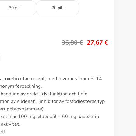
30 pill
20 pill
36,80
€
27,67
€
 dapoxetin utan recept, med leverans inom 5–14
anonym förpackning.
andling av erektil dysfunktion och tidig
ion av sildenafil (inhibitor av fosfodiesteras typ
återupptagshämmare).
xetin är 100 mg sildenafil + 60 mg dapoxetin
aktivitet.
ett.