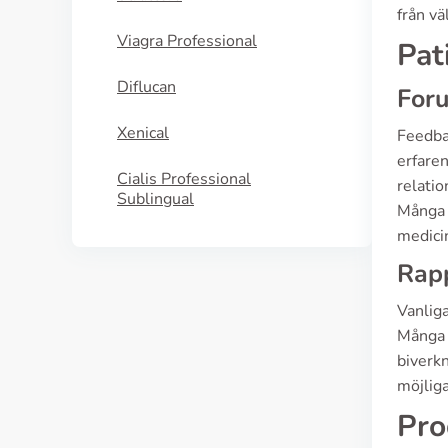
från v
Viagra Professional
Pat
Diflucan
For
Xenical
Feedba
erfaren
Cialis Professional
relatio
Sublingual
Många a
medici
Rap
Vanliga
Många p
biverkn
möjliga
Pro