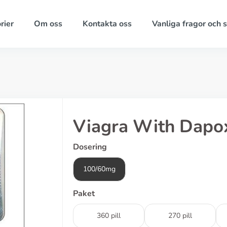
rier
Om oss
Kontakta oss
Vanliga fragor och 
Viagra With Dapo
Dosering
100/60mg
Paket
360 pill
270 pill