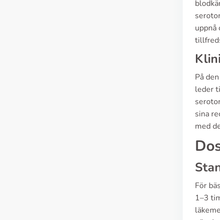
blodkär
seroton
uppnå o
tillfre
Klin
På den
leder t
seroto
sina re
med de
Dos
Sta
För bä
1–3 ti
läkemed