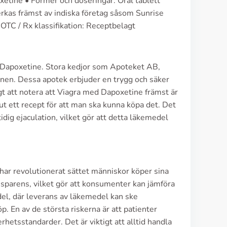
etine • Former och doseringar: Oral tablett
erkas främst av indiska företag såsom Sunrise
OTC / Rx klassifikation: Receptbelagt
 Dapoxetine. Stora kedjor som Apoteket AB,
onen. Dessa apotek erbjuder en trygg och säker
gt att notera att Viagra med Dapoxetine främst är
ut ett recept för att man ska kunna köpa det. Det
idig ejaculation, vilket gör att detta läkemedel
r revolutionerat sättet människor köper sina
sparens, vilket gör att konsumenter kan jämföra
del, där leverans av läkemedel kan ske
. En av de största riskerna är att patienter
hetsstandarder. Det är viktigt att alltid handla