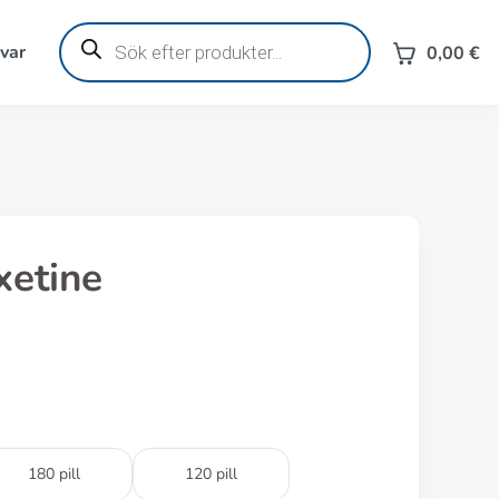
Produktsökning
svar
0,00
€
xetine
180 pill
120 pill