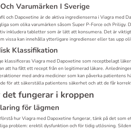
 Och Varumärken I Sverige
afil och Dapoxetine är de aktiva ingredienserna i Viagra med 
ngliga som olika varumärken såsom Super P-Force och Priligy. 
tiv inkludera tabletter som är lätt att konsumera. Det är vikti
m vissa kan innehålla ytterligare ingredienser eller tas upp oli
disk Klassifikation
ige klassificeras Viagra med Dapoxetine som receptbelagt läkem
an att ha fått ett recept från en legitimerad läkare. Anledninge
teraktioner med andra mediciner som kan påverka patientens h
de för att säkerställa patientens säkerhet och att de får korre
 det fungerar i kroppen
laring för lägmen
 förstå hur Viagra med Dapoxetine fungerar, tänk på det som e
liga problem: erektil dysfunktion och för tidig utlösning. Silde