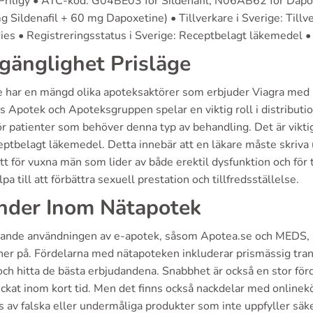
 Priligy • ATC-kod: G04BE03 för Sildenafil, N06AB62 för Dapox
 Sildenafil + 60 mg Dapoxetine) • Tillverkare i Sverige: Tillv
es • Registreringsstatus i Sverige: Receptbelagt läkemedel • 
lgänglighet Prisläge
e har en mängd olika apoteksaktörer som erbjuder Viagra med
s Apotek och Apoteksgruppen spelar en viktig roll i distributi
ör patienter som behöver denna typ av behandling. Det är vikti
eptbelagt läkemedel. Detta innebär att en läkare måste skriva 
tt för vuxna män som lider av både erektil dysfunktion och för t
lpa till att förbättra sexuell prestation och tillfredsställelse.
nder Inom Nätapotek
ande användningen av e-apotek, såsom Apotea.se och MEDS, ha
ner på. Fördelarna med nätapoteken inkluderar prismässig tran
och hitta de bästa erbjudandena. Snabbhet är också en stor för
kat inom kort tid. Men det finns också nackdelar med onlineköp
 av falska eller undermåliga produkter som inte uppfyller säker