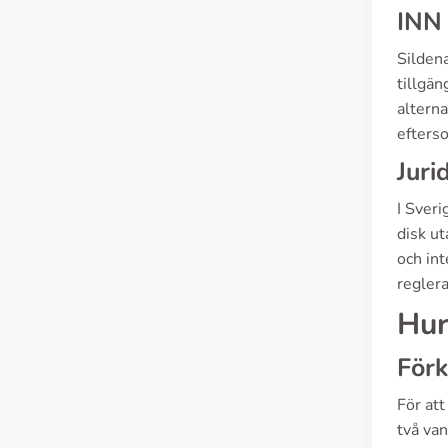
INN
Silden
tillgä
alterna
efterso
Juri
I Sver
disk ut
och in
reglera
Hur
Förk
För att
två van