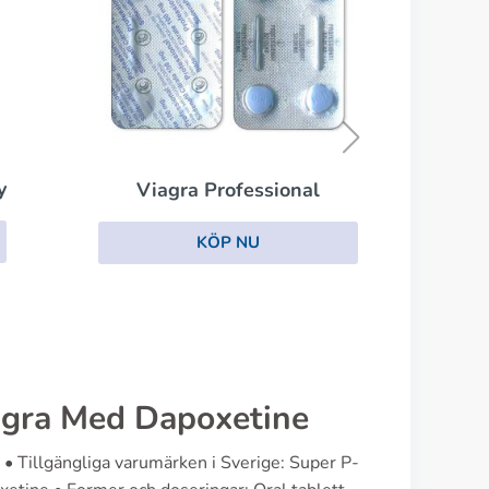
Stendra
KÖP NU
nal
agra Med Dapoxetine
 • Tillgängliga varumärken i Sverige: Super P-