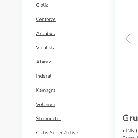
Cialis
Cenforce
Antabus
Vidalista
Brand Viagra
Atarax
KÖP NU
Inderal
Kamagra
Voltaren
Gru
Stromectol
• INN (
Cialis Super Active