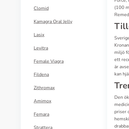
Force,
(100 mg
Clomid
Remedi
Kamagra Oral Jelly
Til
Lasix
Sverig
Kronan
Levitra
miljö f
ett rec
Female Viagra
är avse
kan hjä
Fildena
Tre
Zithromax
Den ök
Amimox
medici
priser 
Femara
hemskic
drabbas
Strattera