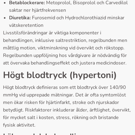
Betablockerare:
Metoprolol, Bisoprolol och Carvedilol
saktar ner hjärtfrekvensen
Diuretika:
Furosemid och Hydrochlorothiazid minskar
vätskeretention
Livsstilsförändringar är viktiga komponenter i
behandlingen, inklusive saltrestriktion, regelbunden men
måttlig motion, viktminskning vid övervikt och rökstopp.
Regelbunden uppföljning hos vårdgivare är nödvändig för
att övervaka behandlingseffekt och justera medicindoser.
Högt blodtryck (hypertoni)
Högt blodtryck definieras som ett blodtryck över 140/90
mmHg vid upprepade mätningar. Det är ofta symtomlöst
men ökar risken för hjärtinfarkt, stroke och njurskador
betydligt. Riskfaktorer inkluderar ålder, ärftlighet, övervikt,
för mycket salt i kosten, stress, rökning och bristande
fysisk aktivitet.