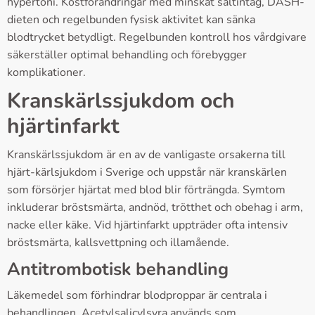
hypertoni. Kostförändringar med minskat saltintag, DASH-
dieten och regelbunden fysisk aktivitet kan sänka
blodtrycket betydligt. Regelbunden kontroll hos vårdgivare
säkerställer optimal behandling och förebygger
komplikationer.
Kranskärlssjukdom och
hjärtinfarkt
Kranskärlssjukdom är en av de vanligaste orsakerna till
hjärt-kärlsjukdom i Sverige och uppstår när kranskärlen
som försörjer hjärtat med blod blir förträngda. Symtom
inkluderar bröstsmärta, andnöd, trötthet och obehag i arm,
nacke eller käke. Vid hjärtinfarkt uppträder ofta intensiv
bröstsmärta, kallsvettpning och illamående.
Antitrombotisk behandling
Läkemedel som förhindrar blodproppar är centrala i
behandlingen. Acetylsalicylsyra används som