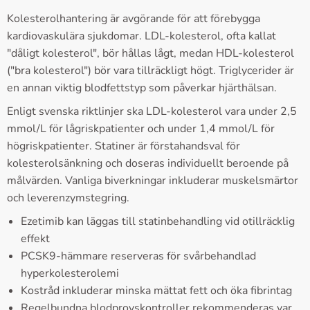
Kolesterolhantering är avgörande för att förebygga
kardiovaskulära sjukdomar. LDL-kolesterol, ofta kallat
"dåligt kolesterol", bör hållas lågt, medan HDL-kolesterol
("bra kolesterol") bör vara tillräckligt högt. Triglycerider är
en annan viktig blodfettstyp som påverkar hjärthälsan.
Enligt svenska riktlinjer ska LDL-kolesterol vara under 2,5
mmol/L för lågriskpatienter och under 1,4 mmol/L för
högriskpatienter. Statiner är förstahandsval för
kolesterolsänkning och doseras individuellt beroende på
målvärden. Vanliga biverkningar inkluderar muskelsmärtor
och leverenzymstegring.
Ezetimib kan läggas till statinbehandling vid otillräcklig
effekt
PCSK9-hämmare reserveras för svårbehandlad
hyperkolesterolemi
Kostråd inkluderar minska mättat fett och öka fibrintag
Regelbundna blodprovskontroller rekommenderas var