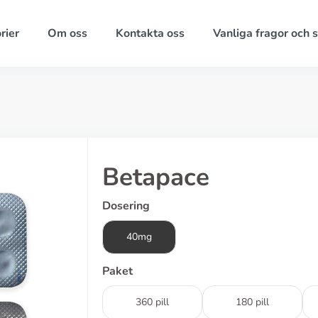
rier
Om oss
Kontakta oss
Vanliga fragor och 
Betapace
Dosering
40mg
Paket
360 pill
180 pill