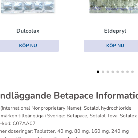
Cycrin
Eldepryl
KÖP NU
KÖP NU
ndläggande Betapace Informati
(International Nonproprietary Name): Sotalol hydrochloride
märken tillgängliga i Sverige: Betapace, Sotalol Teva, Sotalex
-kod: C07AA07
er doseringar: Tabletter, 40 mg, 80 mg, 160 mg, 240 mg