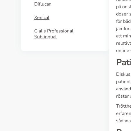
Diflucan
på öns
doser 
Xenical
för båd
jämföra
Cialis Professional
att mi
Sublingual
relativ
online-
Pat
Diskus
patient
använda
röster
Trötthe
erfaren
sådana