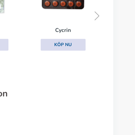
Revia
KÖP NU
on