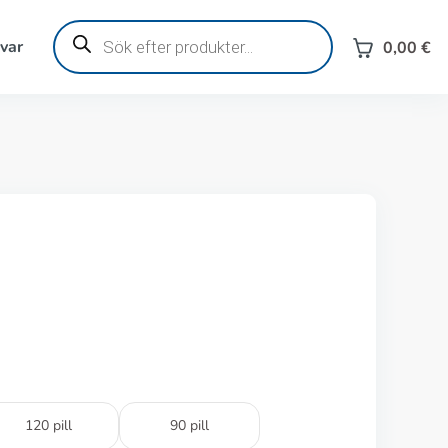
Produktsökning
svar
0,00
€
120 pill
90 pill