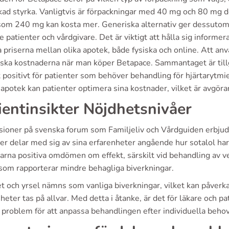
kad styrka. Vanligtvis är förpackningar med 40 mg och 80 mg
som 240 mg kan kosta mer. Generiska alternativ ger dessutom 
e patienter och vårdgivare. Det är viktigt att hålla sig informe
 priserna mellan olika apotek, både fysiska och online. Att anv
nska kostnaderna när man köper Betapace. Sammantaget är tillg
t positivt för patienter som behöver behandling för hjärtarytmi
apotek kan patienter optimera sina kostnader, vilket är avgör
ientinsikter Nöjdhetsnivåer
sioner på svenska forum som Familjeliv och Vårdguiden erbjud
er delar med sig av sina erfarenheter angående hur sotalol har
rna positiva omdömen om effekt, särskilt vid behandling av ve
 som rapporterar mindre behagliga biverkningar.
t och yrsel nämns som vanliga biverkningar, vilket kan påverka 
heter tas på allvar. Med detta i åtanke, är det för läkare och 
 problem för att anpassa behandlingen efter individuella behov