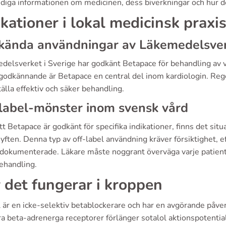
diga informationen om medicinen, dess biverkningar och hur de
ikationer i lokal medicinsk praxi
kända användningar av Läkemedelsve
delsverket i Sverige har godkänt Betapace för behandling av ve
godkännande är Betapace en central del inom kardiologin. Rege
älla effektiv och säker behandling.
label-mönster inom svensk vård
tt Betapace är godkänt för specifika indikationer, finns det situa
yften. Denna typ av off-label användning kräver försiktighet, e
äldokumenterade. Läkare måste noggrant överväga varje patients
behandling.
 det fungerar i kroppen
 är en icke-selektiv betablockerare och har en avgörande påver
ra beta-adrenerga receptorer förlänger sotalol aktionspotenti