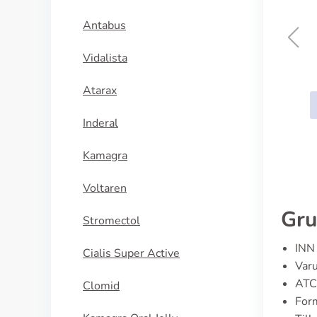
Antabus
Vidalista
Dulcolax
Atarax
KÖP NU
Inderal
Kamagra
Voltaren
Gru
Stromectol
INN 
Cialis Super Active
Varu
ATC
Clomid
Form