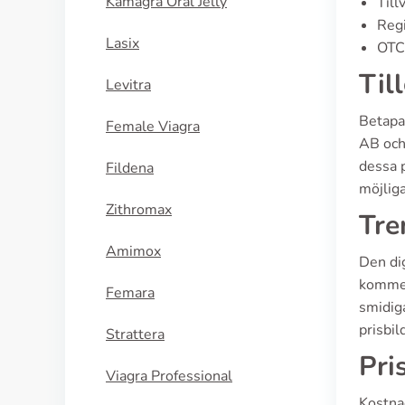
Kamagra Oral Jelly
Till
Regi
Lasix
OTC 
Til
Levitra
Betapac
Female Viagra
AB och 
dessa p
Fildena
möjliga
Zithromax
Tre
Amimox
Den dig
kommer
Femara
smidiga
prisbil
Strattera
Pri
Viagra Professional
Kostnad