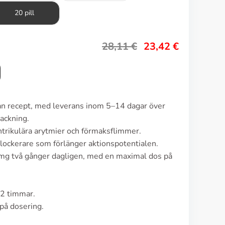
20 pill
28,11
€
23,42
€
tan recept, med leverans inom 5–14 dagar över
ackning.
trikulära arytmier och förmaksflimmer.
lockerare som förlänger aktionspotentialen.
 mg två gånger dagligen, med en maximal dos på
–2 timmar.
på dosering.