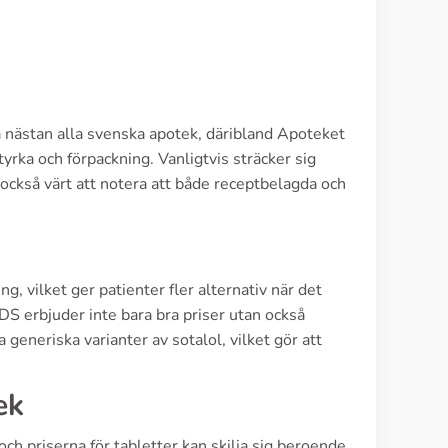
å nästan alla svenska apotek, däribland Apoteket
rka och förpackning. Vanligtvis sträcker sig
 också värt att notera att både receptbelagda och
 vilket ger patienter fler alternativ när det
 erbjuder inte bara bra priser utan också
generiska varianter av sotalol, vilket gör att
ek
ch priserna för tabletter kan skilja sig beroende