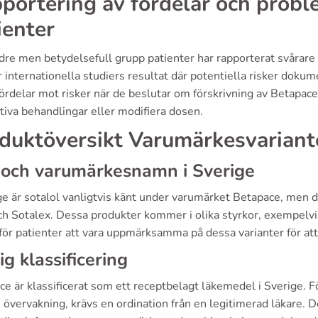
portering av fördelar och prob
ienter
re men betydelsefull grupp patienter har rapporterat svårare b
 internationella studiers resultat där potentiella risker dokume
ördelar mot risker när de beslutar om förskrivning av Betapace.
tiva behandlingar eller modifiera dosen.
duktöversikt Varumärkesvariant
 och varumärkesnamn i Sverige
ge är sotalol vanligtvis känt under varumärket Betapace, men d
ch Sotalex. Dessa produkter kommer i olika styrkor, exempelv
 för patienter att vara uppmärksamma på dessa varianter för att
ig klassificering
e är klassificerat som ett receptbelagt läkemedel i Sverige. F
 övervakning, krävs en ordination från en legitimerad läkare. D