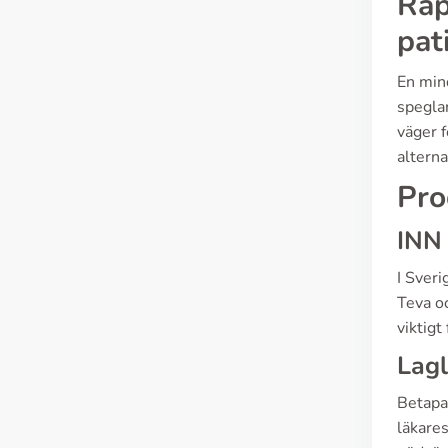
Rap
pat
En mind
speglar
väger f
alterna
Pro
INN
I Sveri
Teva o
viktigt
Lagl
Betapac
läkares