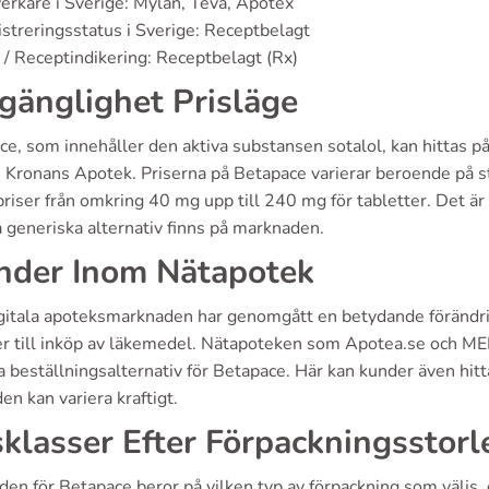
verkare i Sverige: Mylan, Teva, Apotex
streringsstatus i Sverige: Receptbelagt
/ Receptindikering: Receptbelagt (Rx)
lgänglighet Prisläge
e, som innehåller den aktiva substansen sotalol, kan hittas p
Kronans Apotek. Priserna på Betapace varierar beroende på sty
riser från omkring 40 mg upp till 240 mg för tabletter. Det är
 generiska alternativ finns på marknaden.
nder Inom Nätapotek
itala apoteksmarknaden har genomgått en betydande förändring,
 till inköp av läkemedel. Nätapoteken som Apotea.se och MEDS
 beställningsalternativ för Betapace. Här kan kunder även hitta 
den kan variera kraftigt.
sklasser Efter Förpackningsstorl
en för Betapace beror på vilken typ av förpackning som väljs, o