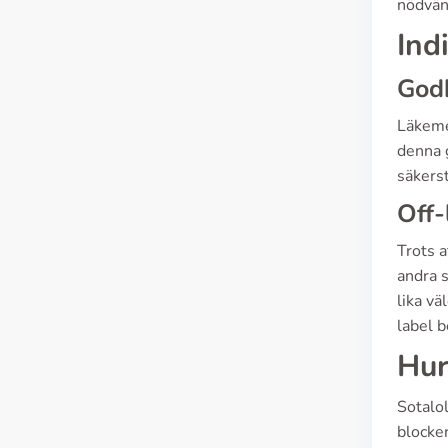
nödvän
Ind
God
Läkeme
denna 
säkerst
Off-
Trots a
andra s
lika v
label 
Hur
Sotalol
blocke