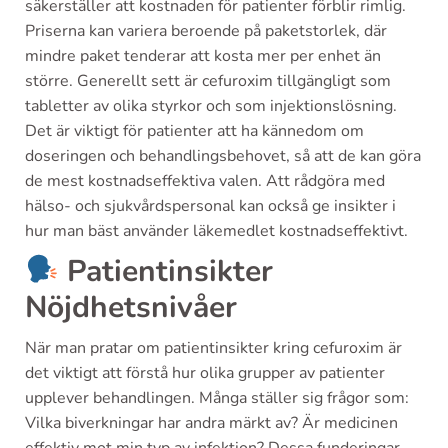
säkerställer att kostnaden för patienter förblir rimlig.
Priserna kan variera beroende på paketstorlek, där
mindre paket tenderar att kosta mer per enhet än
större. Generellt sett är cefuroxim tillgängligt som
tabletter av olika styrkor och som injektionslösning.
Det är viktigt för patienter att ha kännedom om
doseringen och behandlingsbehovet, så att de kan göra
de mest kostnadseffektiva valen. Att rådgöra med
hälso- och sjukvårdspersonal kan också ge insikter i
hur man bäst använder läkemedlet kostnadseffektivt.
Patientinsikter
Nöjdhetsnivåer
När man pratar om patientinsikter kring cefuroxim är
det viktigt att förstå hur olika grupper av patienter
upplever behandlingen. Många ställer sig frågor som:
Vilka biverkningar har andra märkt av? Är medicinen
effektiv mot min typ av infektion? Dessa funderingar