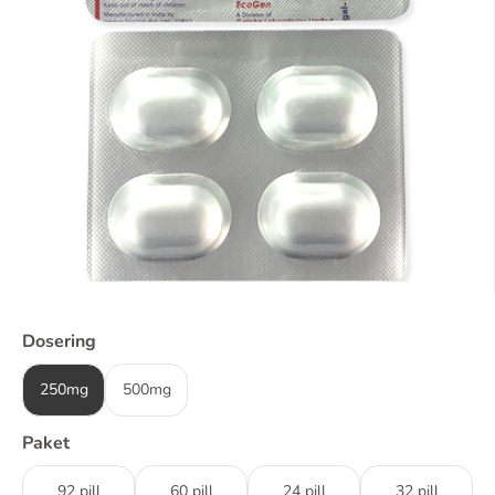
Dosering
250mg
500mg
Paket
92 pill
60 pill
24 pill
32 pill