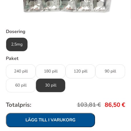
Dosering
2,5mg
Paket
240 pill
180 pill
120 pill
90 pill
60 pill
30 pill
Totalpris:
103,81
€
86,50
€
LÄGG TILL I VARUKORG