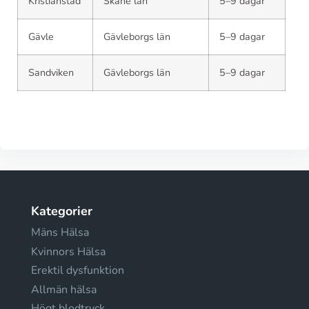
Kristianstad
Skåne län
5–9 dagar
Gävle
Gävleborgs län
5–9 dagar
Sandviken
Gävleborgs län
5–9 dagar
Kategorier
Mäns Hälsa
Kvinnors Hälsa
Erektil dysfunktion
Allmän hälsa
Högt blodtryck