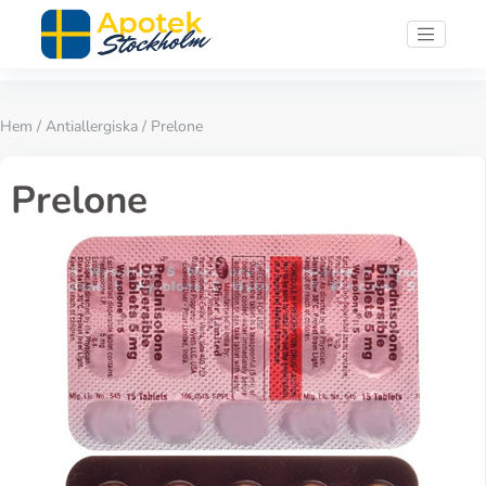
Hem
/
Antiallergiska
/ Prelone
Prelone