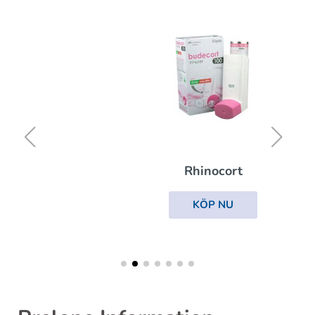
Rhinocort
KÖP NU