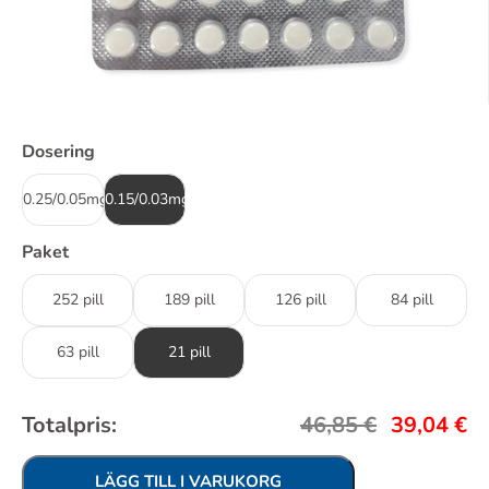
Dosering
0.25/0.05mg
0.15/0.03mg
Paket
252 pill
189 pill
126 pill
84 pill
63 pill
21 pill
Totalpris:
46,85
€
39,04
€
LÄGG TILL I VARUKORG