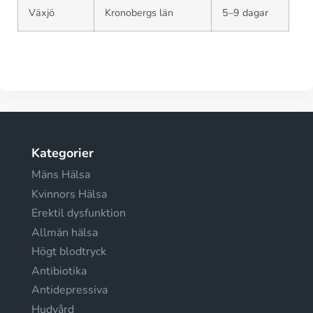
Växjö
Kronobergs län
5–9 dagar
Kategorier
Mäns Hälsa
Kvinnors Hälsa
Erektil dysfunktion
Allmän hälsa
Högt blodtryck
Antibiotika
Antidepressiva
Hudvård