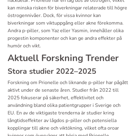
nackdelar. Prionelle har en låg dos av östrogen, vilket
kan minska risken för biverkningar relaterade till högre
östrogennivåer. Dock, för vissa kvinnor kan
biverkningar som viktuppgång eller akne förekomma.
Andra p-piller, som Yaz eller Yasmin, innehåller olika
progestin komponenter och kan ge andra effekter på
humör och vikt.
Aktuell Forskning Trender
Stora studier 2022–2025
Forskning om Prionelle och liknande p-piller har pågått
aktivt under de senaste åren. Studier från 2022 till
2025 fokuserar på säkerhet, effektivitet och
användning bland olika patientgrupper i Sverige och
EU. En av de viktigaste trenderna är studier kring
långtidseffekter av lågdos p-piller och potensiella
kopplingar till akne och viktökning, vilket ofta oroar
kvinnor som överväger att börja med Prionelle.