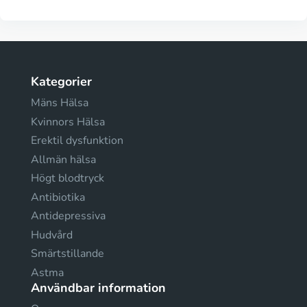
Kategorier
Mäns Hälsa
Kvinnors Hälsa
Erektil dysfunktion
Allmän hälsa
Högt blodtryck
Antibiotika
Antidepressiva
Hudvård
Smärtstillande
Astma
Användbar information