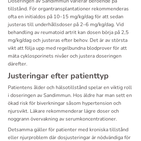
Doseringen av Sandimmun varierar beroende på
tillstånd. För organtransplantationer rekommenderas
ofta en initialdos på 10–15 mg/kg/dag för att sedan
justeras till underhållsdoser på 2–6 mg/kg/dag. Vid
behandling av reumatoid artrit kan dosen börja på 2,5
mg/kg/dag och justeras efter behov. Det är av största
vikt att följa upp med regelbundna blodprover för att
mäta cyklosporinets nivåer och justera doseringen
därefter.
Justeringar efter patienttyp
Patientens ålder och hälsotillstånd spelar en viktig roll
i doseringen av Sandimmun. Hos äldre har man sett en
ökad risk för biverkningar såsom hypertension och
njursvikt. Läkare rekommenderar lägre doser och
noggrann övervakning av serumkoncentrationer.
Detsamma gäller för patienter med kroniska tillstånd
eller njurproblem där dosjusteringar är nödvändiga för