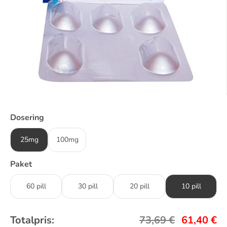
Dosering
25mg
100mg
Paket
60 pill
30 pill
20 pill
10 pill
Totalpris:
73,69
€
61,40
€