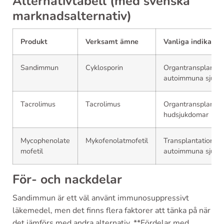
Alternativtabell (med svenska
marknadsalternativ)
Produkt
Verksamt ämne
Vanliga indikatio
Sandimmun
Cyklosporin
Organtransplantati
autoimmuna sjukd
Tacrolimus
Tacrolimus
Organtransplantati
hudsjukdomar
Mycophenolate
Mykofenolatmofetil
Transplantationsav
mofetil
autoimmuna sjukd
För- och nackdelar
Sandimmun är ett väl använt immunosuppressivt
läkemedel, men det finns flera faktorer att tänka på när
det jämförs med andra alternativ. **Fördelar med