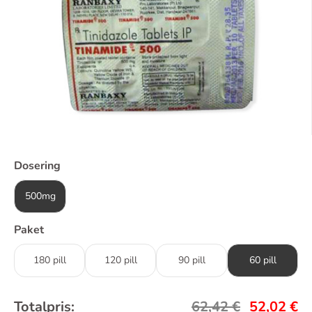
Dosering
500mg
Paket
180 pill
120 pill
90 pill
60 pill
Totalpris:
62,42
€
52,02
€