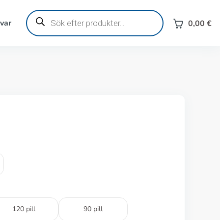
Produktsökning
svar
0,00
€
120 pill
90 pill