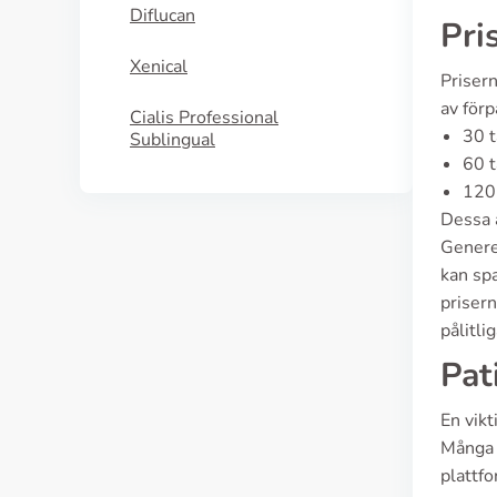
Diflucan
Pri
Xenical
Prisern
av förp
Cialis Professional
30 t
Sublingual
60 t
120 
Dessa a
Generel
kan spa
prisern
pålitli
Pat
En vikt
Många 
plattfo