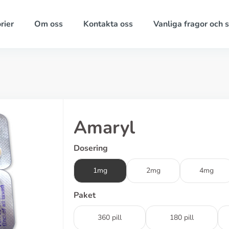
rier
Om oss
Kontakta oss
Vanliga fragor och 
Amaryl
Dosering
1mg
2mg
4mg
Paket
360 pill
180 pill