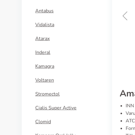
Antabus
Vidalista
Metformin
Atarax
KÖP NU
Inderal
Kamagra
Voltaren
Ama
Stromectol
INN 
Cialis Super Active
Varu
ATC
Clomid
Form