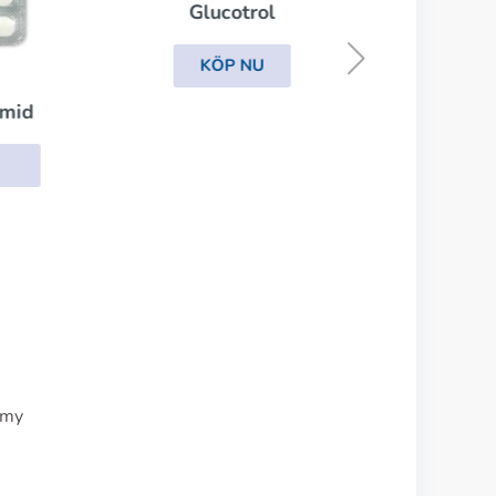
Glucotrol
amid
KÖP NU
imy