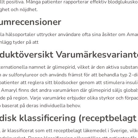
lt positiva. Många patienter rapporterar effektiv blodglukuskon
ghet och nöjdhet.
umrecensioner
ala hälsoportaler uttrycker användare ofta sina åsikter om Ama
inlägg tyder på att
duktöversikt Varumärkesvariant
ernationella namnet är glimepirid, vilket är den aktiva substa
 av sulfonylureor och används främst för att behandla typ 2-di
patienter att reglera sitt blodsocker genom att stimulera insuli
 Amaryl finns det andra varumärken där glimepirid säljs globa
e på region. Varje varumärke erbjuder olika styrkor och förpackn
p baserat på deras individuella behov.
idisk klassificering (receptbelagt
är klassificerat som ett receptbelagt läkemedel i Sverige, vilke