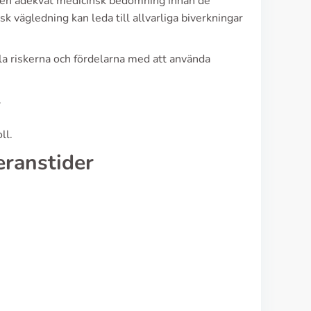
år en adekvat medicinsk bedömning innan de
k vägledning kan leda till allvarliga biverkningar
ella riskerna och fördelarna med att använda
.
ll.
eranstider