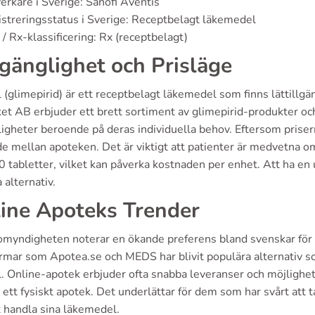
verkare i Sverige: Sanofi Aventis
streringsstatus i Sverige: Receptbelagt läkemedel
/ Rx-klassificering: Rx (receptbelagt)
lgänglighet och Prisläge
(glimepirid) är ett receptbelagt läkemedel som finns lättillgän
t AB erbjuder ett brett sortiment av glimepirid-produkter och h
igheter beroende på deras individuella behov. Eftersom priserna
de mellan apoteken. Det är viktigt att patienter är medvetna 
 tabletter, vilket kan påverka kostnaden per enhet. Att ha en 
a alternativ.
ine Apoteks Trender
omyndigheten noterar en ökande preferens bland svenskar för 
rmar som Apotea.se och MEDS har blivit populära alternativ som 
. Online-apotek erbjuder ofta snabba leveranser och möjlighet
ett fysiskt apotek. Det underlättar för dem som har svårt att ta
t handla sina läkemedel.