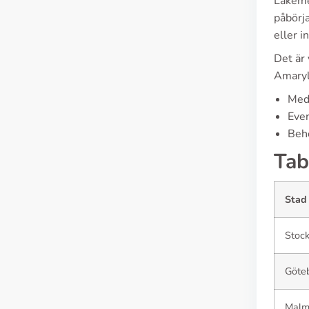
Läkeme
påbörja
eller i
Det är 
Amaryl
Medi
Even
Beho
Tab
Stad
Stoc
Göte
Mal