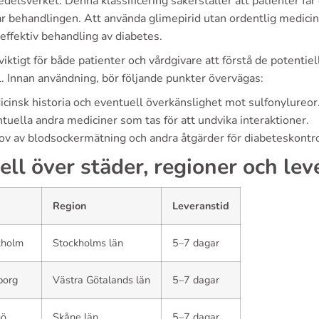
delsverket. Denna klassificering säkerställer att patienter f
r behandlingen. Att använda glimepirid utan ordentlig medicins
neffektiv behandling av diabetes.
viktigt för både patienter och vårdgivare att förstå de potenti
. Innan användning, bör följande punkter övervägas:
cinsk historia och eventuell överkänslighet mot sulfonylureor
tuella andra mediciner som tas för att undvika interaktioner.
v av blodsockermätning och andra åtgärder för diabeteskontro
ell över städer, regioner och lev
Region
Leveranstid
kholm
Stockholms län
5–7 dagar
borg
Västra Götalands län
5–7 dagar
mö
Skåne län
5–7 dagar