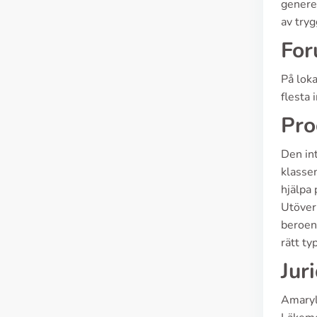
generel
av tryg
For
På lok
flesta 
Pro
Den int
klassen
hjälpa 
Utöver
beroend
rätt ty
Jur
Amaryl 