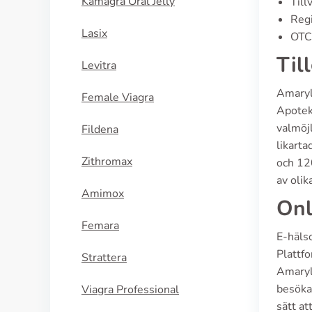
Kamagra Oral Jelly
Till
Regi
Lasix
OTC 
Til
Levitra
Amaryl 
Female Viagra
Apoteke
valmöjl
Fildena
likarta
Zithromax
och 120
av olik
Amimox
Onl
Femara
E-häls
Plattfo
Strattera
Amaryl
besöka 
Viagra Professional
sätt at