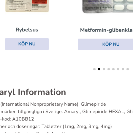
Rybelsus
Metformin-glibenkl
KÖP NU
KÖP NU
ryl Information
(International Nonproprietary Name): Glimepiride
märken tillgängliga i Sverige: Amaryl, Glimepiride HEXAL, Gl
-kod: A10BB12
er och doseringar: Tabletter (1mg, 2mg, 3mg, 4mg)