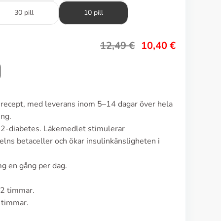
30 pill
10 pill
12,49
€
10,40
€
n recept, med leverans inom 5–14 dagar över hela
ing.
 2-diabetes. Läkemedlet stimulerar
lns betaceller och ökar insulinkänsligheten i
g en gång per dag.
–2 timmar.
4 timmar.