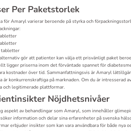
ser Per Paketstorlek
a för Amaryl varierar beroende på styrka och förpackningsstorle
ackningar:
abletter
abletter
tabletter
lternativ gör att patienter kan välja ett prisvänligt paket ber
lt ligger priserna inom det förväntade spannet för diabetesmedi
ra kostnader över tid. Sammanfattningsvis är Amaryl lättillgän
a är konkurrenskraftiga på marknaden. Om du är intresserad av 
ga och legitimerade plattformar.
ientinsikter Nöjdhetsnivåer
ig aspekt av behandlingar som Amaryl, som innehåller glimepiri
söker information och delar sina erfarenheter på svenska häl
rmar erbjuder insikter som kan vara användbara för både nya o