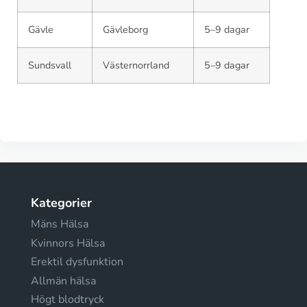
Gävle
Gävleborg
5–9 dagar
Sundsvall
Västernorrland
5–9 dagar
Kategorier
Mäns Hälsa
Kvinnors Hälsa
Erektil dysfunktion
Allmän hälsa
Högt blodtryck