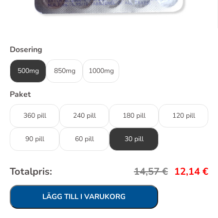
Dosering
500mg
850mg
1000mg
Paket
360 pill
240 pill
180 pill
120 pill
90 pill
60 pill
30 pill
Totalpris:
14,57
€
12,14
€
LÄGG TILL I VARUKORG