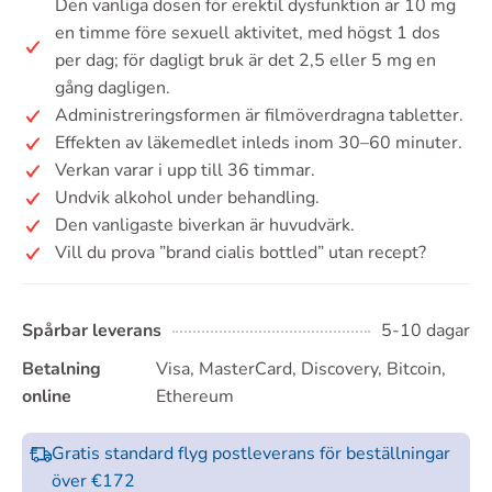
Den vanliga dosen för erektil dysfunktion är 10 mg
en timme före sexuell aktivitet, med högst 1 dos
per dag; för dagligt bruk är det 2,5 eller 5 mg en
gång dagligen.
Administreringsformen är filmöverdragna tabletter.
Effekten av läkemedlet inleds inom 30–60 minuter.
Verkan varar i upp till 36 timmar.
Undvik alkohol under behandling.
Den vanligaste biverkan är huvudvärk.
Vill du prova ”brand cialis bottled” utan recept?
Spårbar leverans
5-10 dagar
Betalning
Visa, MasterCard, Discovery, Bitcoin,
online
Ethereum
Gratis standard flyg postleverans för beställningar
över €172