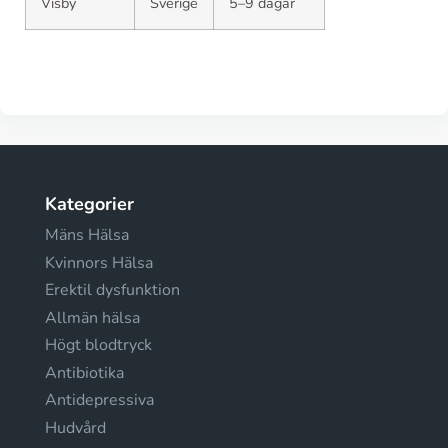
Visby
Sverige
5–9 dagar
Kategorier
Mäns Hälsa
Kvinnors Hälsa
Erektil dysfunktion
Allmän hälsa
Högt blodtryck
Antibiotika
Antidepressiva
Hudvård