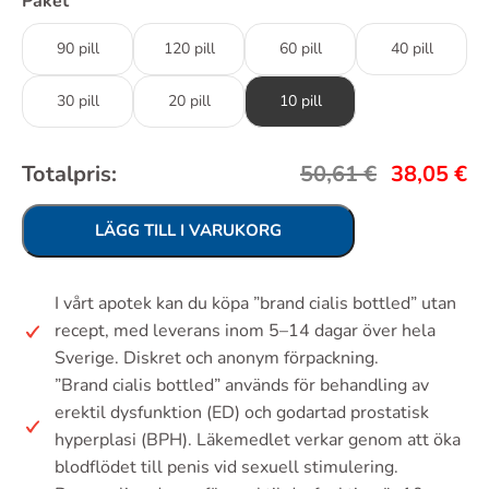
Paket
90 pill
120 pill
60 pill
40 pill
30 pill
20 pill
10 pill
Totalpris:
50,61
€
38,05
€
LÄGG TILL I VARUKORG
I vårt apotek kan du köpa ”brand cialis bottled” utan
recept, med leverans inom 5–14 dagar över hela
Sverige. Diskret och anonym förpackning.
”Brand cialis bottled” används för behandling av
erektil dysfunktion (ED) och godartad prostatisk
hyperplasi (BPH). Läkemedlet verkar genom att öka
blodflödet till penis vid sexuell stimulering.