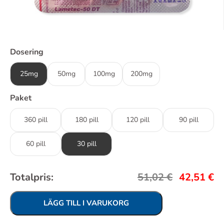
Dosering
25mg
50mg
100mg
200mg
Paket
360 pill
180 pill
120 pill
90 pill
60 pill
30 pill
Totalpris:
51,02
€
42,51
€
LÄGG TILL I VARUKORG