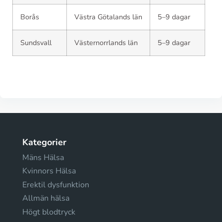
Borås
Västra Götalands län
5–9 dagar
Sundsvall
Västernorrlands län
5–9 dagar
Kategorier
Mäns Hälsa
Kvinnors Hälsa
Erektil dysfunktion
Allmän hälsa
Högt blodtryck