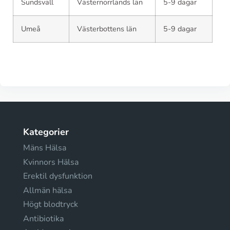
Sundsvall
Västernorrlands län
5-9 dagar
Umeå
Västerbottens län
5-9 dagar
Kategorier
Mäns Hälsa
Kvinnors Hälsa
Erektil dysfunktion
Allmän hälsa
Högt blodtryck
Antibiotika