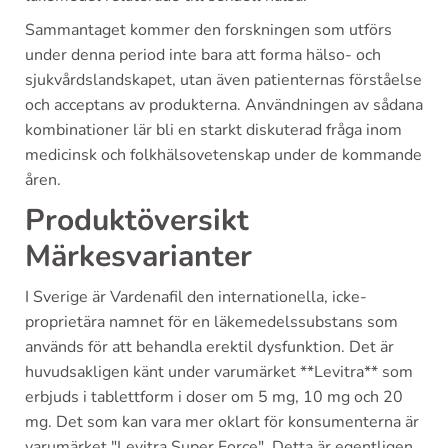
Sammantaget kommer den forskningen som utförs
under denna period inte bara att forma hälso- och
sjukvårdslandskapet, utan även patienternas förståelse
och acceptans av produkterna. Användningen av sådana
kombinationer lär bli en starkt diskuterad fråga inom
medicinsk och folkhälsovetenskap under de kommande
åren.
Produktöversikt
Märkesvarianter
I Sverige är Vardenafil den internationella, icke-
proprietära namnet för en läkemedelssubstans som
används för att behandla erektil dysfunktion. Det är
huvudsakligen känt under varumärket **Levitra** som
erbjuds i tablettform i doser om 5 mg, 10 mg och 20
mg. Det som kan vara mer oklart för konsumenterna är
varumärket "Levitra Super Force". Detta är egentligen