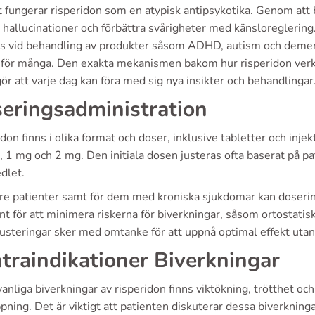
kt fungerar risperidon som en atypisk antipsykotika. Genom at
hallucinationer och förbättra svårigheter med känsloreglering.
s vid behandling av produkter såsom ADHD, autism och demens
 för många. Den exakta mekanismen bakom hur risperidon verkar
gör att varje dag kan föra med sig nya insikter och behandlingar
eringsadministration
don finns i olika format och doser, inklusive tabletter och inje
 1 mg och 2 mg. Den initiala dosen justeras ofta baserat på p
dlet.
dre patienter samt för dem med kroniska sjukdomar kan doser
t för att minimera riskerna för biverkningar, såsom ortostatisk
usteringar sker med omtanke för att uppnå optimal effekt utan 
traindikationer Biverkningar
anliga biverkningar av risperidon finns viktökning, trötthet 
pning. Det är viktigt att patienten diskuterar dessa biverkninga