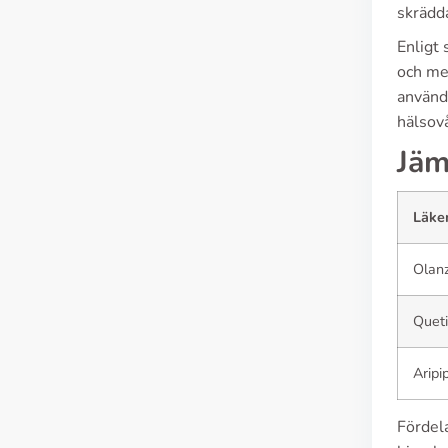
skrädd
Enligt 
och met
använd
hälsovå
Jäm
Läke
Olan
Queti
Aripi
Fördela