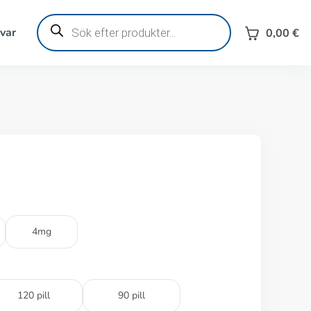
Produktsökning
svar
0,00
€
4mg
120 pill
90 pill