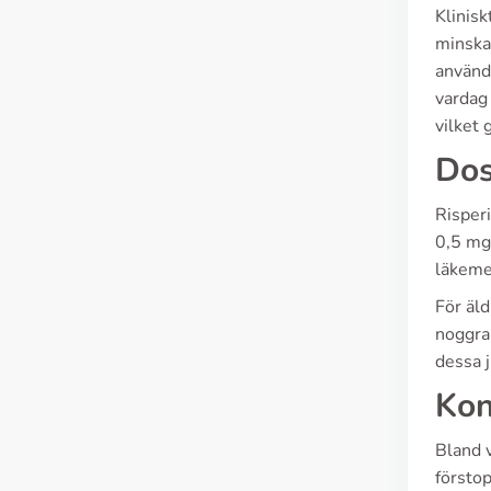
Klinis
minska 
använd
vardag
vilket 
Dos
Risperi
0,5 mg,
läkeme
För äl
noggran
dessa j
Kon
Bland v
förstop