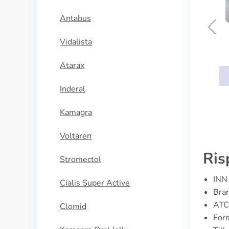
Antabus
Vidalista
Fluoxetin
Atarax
KÖP NU
Inderal
Kamagra
Voltaren
Ris
Stromectol
INN 
Cialis Super Active
Bran
ATC
Clomid
Form