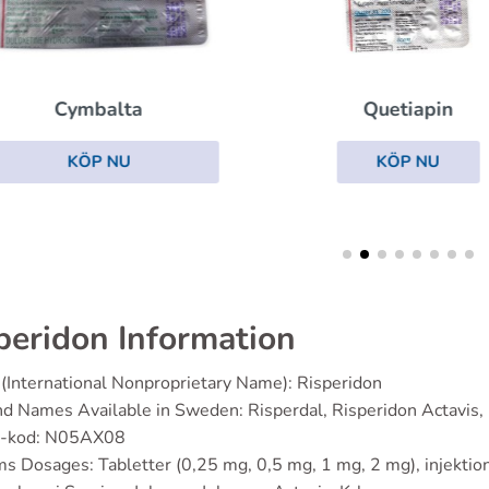
Cymbalta
Quetiapin
KÖP NU
KÖP NU
peridon Information
(International Nonproprietary Name): Risperidon
d Names Available in Sweden: Risperdal, Risperidon Actavis,
-kod: N05AX08
s Dosages: Tabletter (0,25 mg, 0,5 mg, 1 mg, 2 mg), injektio