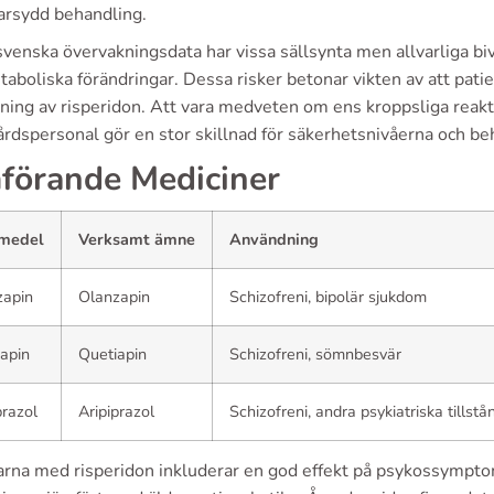
arsydd behandling.
svenska övervakningsdata har vissa sällsynta men allvarliga b
aboliska förändringar. Dessa risker betonar vikten av att patie
ning av risperidon. Att vara medveten om ens kroppsliga reakt
rdspersonal gör en stor skillnad för säkerhetsnivåerna och be
förande Mediciner
medel
Verksamt ämne
Användning
zapin
Olanzapin
Schizofreni, bipolär sjukdom
apin
Quetiapin
Schizofreni, sömnbesvär
prazol
Aripiprazol
Schizofreni, andra psykiatriska tillstå
rna med risperidon inkluderar en god effekt på psykossymptom 