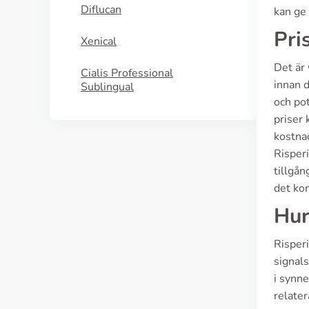
Diflucan
kan ge 
Pri
Xenical
Det är 
Cialis Professional
innan d
Sublingual
och po
priser 
kostna
Risperi
tillgån
det kom
Hur
Risper
signal
i synne
relater