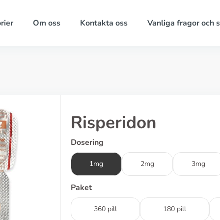
rier
Om oss
Kontakta oss
Vanliga fragor och 
Risperidon
Dosering
1mg
2mg
3mg
Paket
360 pill
180 pill