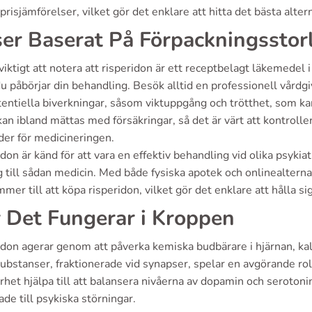
prisjämförelser, vilket gör det enklare att hitta det bästa altern
ser Baserat På Förpackningsstor
viktigt att notera att risperidon är ett receptbelagt läkemedel i
u påbörjar din behandling. Besök alltid en professionell vårdgi
tentiella biverkningar, såsom viktuppgång och trötthet, som k
kan ibland mättas med försäkringar, så det är värt att kontrolle
der för medicineringen.
don är känd för att vara en effektiv behandling vid olika psykiat
g till sådan medicin. Med både fysiska apotek och onlinealternati
mer till att köpa risperidon, vilket gör det enklare att hålla si
 Det Fungerar i Kroppen
idon agerar genom att påverka kemiska budbärare i hjärnan, ka
substanser, fraktionerade vid synapser, spelar en avgörande ro
rhet hjälpa till att balansera nivåerna av dopamin och serotoni
ade till psykiska störningar.