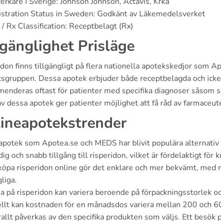
verkare i Sverige: Johnson Johnson, Actavis, Krka
stration Status in Sweden: Godkänt av Läkemedelsverket
/ Rx Classification: Receptbelagt (Rx)
lgänglighet Prisläge
idon finns tillgängligt på flera nationella apotekskedjor som
sgruppen. Dessa apotek erbjuder både receptbelagda och icke
enderas oftast för patienter med specifika diagnoser såsom sc
v dessa apotek ger patienter möjlighet att få råd av farmaceute
ineapotekstrender
apotek som Apotea.se och MEDS har blivit populära alternativ
ig och snabb tillgång till risperidon, vilket är fördelaktigt fö
köpa risperidon online gör det enklare och mer bekvämt, med 
gliga.
na på risperidon kan variera beroende på förpackningsstorlek 
llt kan kostnaden för en månadsdos variera mellan 200 och 60
allt påverkas av den specifika produkten som väljs. Ett besök