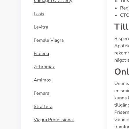
Kamagra Oral Jelly
Till
Regi
Lasix
OTC 
Til
Levitra
Risper
Female Viagra
Apotek
rekomm
Fildena
något a
Zithromax
Onl
Amimox
Online
en smid
Femara
kunna 
tillgän
Strattera
Priser
Genere
Viagra Professional
framför