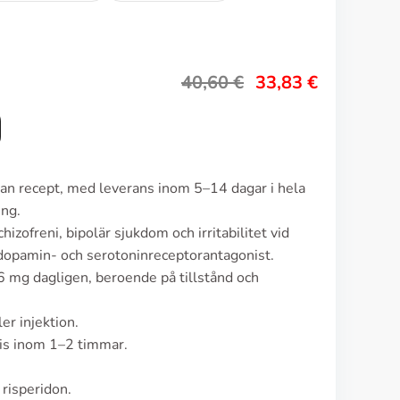
40,60
€
33,83
€
utan recept, med leverans inom 5–14 dagar i hela
ing.
izofreni, bipolär sjukdom och irritabilitet vid
dopamin- och serotoninreceptorantagonist.
6 mg dagligen, beroende på tillstånd och
er injektion.
vis inom 1–2 timmar.
risperidon.